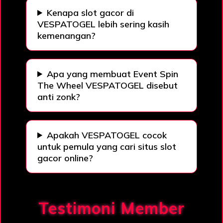
Kenapa slot gacor di
VESPATOGEL lebih sering kasih
kemenangan?
Apa yang membuat Event Spin
The Wheel VESPATOGEL disebut
anti zonk?
Apakah VESPATOGEL cocok
untuk pemula yang cari situs slot
gacor online?
Testimoni Member