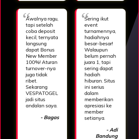
Awalnya ragu,
Sering ikut
tapi setelah
event
coba deposit
turnamennya,
kecil, ternyata
hadiahnya
langsung
besar-besar!
dapat Bonus
Walaupun
New Member
belum pernah
100%! Aturan
juara 1, tapi
turnover-nya
sering dapat
juga tidak
hadiah
ribet.
hiburan. Situs
Sekarang
ini serius
VESPATOGEL
dalam
jadi situs
memberikan
andalan saya.
apresiasi ke
member
- Bagas
setianya.
- Adi
Bandung