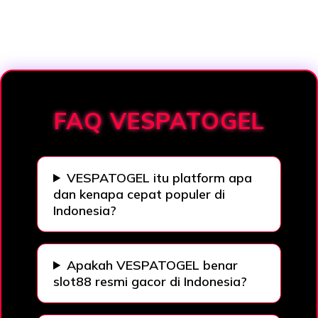
Loading...
FAQ VESPATOGEL
VESPATOGEL itu platform apa
dan kenapa cepat populer di
Indonesia?
Apakah VESPATOGEL benar
slot88 resmi gacor di Indonesia?