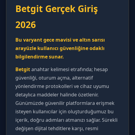
Betgit Gerçek Giriş
2026
Bu varyant gece mavisi ve altın sarısı
arayüzle kullanıcı güvenliğine odaklı
bilgilendirme sunar.
Betgit
anahtar kelimesi etrafında; hesap
güvenliği, oturum açma, alternatif
yönlendirme protokolleri ve cihaz uyumu
detaylıca maddeler halinde özetlenir.
Günümüzde güvenilir platformlara erişmek
isteyen kullanıcılar için oluşturduğumuz bu
içerik, doğru adımları atmanızı sağlar. Sürekli
değişen dijital tehditlere karşı, resmi