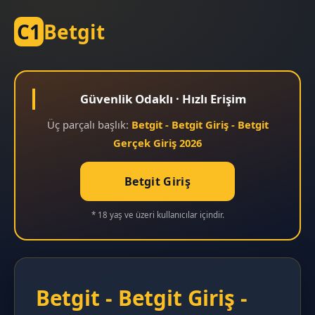
C1
Betgit
Güvenlik Odaklı · Hızlı Erişim
Üç parçalı başlık:
Betgit - Betgit Giriş - Betgit
Gerçek Giriş 2026
Betgit Giriş
* 18 yaş ve üzeri kullanıcılar içindir.
Betgit - Betgit Giriş -