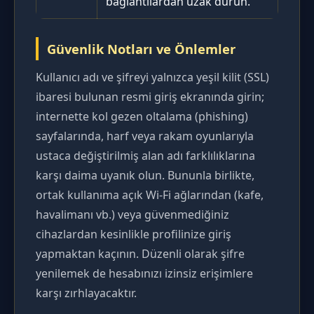
bağlantılardan uzak durun.
Güvenlik Notları ve Önlemler
Kullanıcı adı ve şifreyi yalnızca yeşil kilit (SSL)
ibaresi bulunan resmi giriş ekranında girin;
internette kol gezen oltalama (phishing)
sayfalarında, harf veya rakam oyunlarıyla
ustaca değiştirilmiş alan adı farklılıklarına
karşı daima uyanık olun. Bununla birlikte,
ortak kullanıma açık Wi-Fi ağlarından (kafe,
havalimanı vb.) veya güvenmediğiniz
cihazlardan kesinlikle profilinize giriş
yapmaktan kaçının. Düzenli olarak şifre
yenilemek de hesabınızı izinsiz erişimlere
karşı zırhlayacaktır.