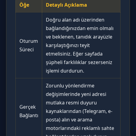
Öğe
Detaylı Açıklama
Doğru alan adı üzerinden
bağlandığınızdan emin olmalı
ve beklenen, tanıdık arayüzle
Oturum
karşılaştığınızı teyit
Süreci
etmelisiniz. Eğer sayfada
şüpheli farklılıklar sezerseniz
işlemi durdurun.
Zorunlu yönlendirme
değişimlerinde yeni adresi
mutlaka resmi duyuru
Gerçek
kaynaklarından (Telegram, e-
Bağlantı
posta) alın ve arama
motorlarındaki reklamlı sahte