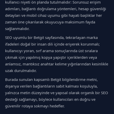
kullanıcı niyeti ön planda tutulmalıdır: Sorunsuz erişim
adımları, bağlantı doğrulama yöntemleri, hesap güvenliği
detayları ve mobil cihaz uyumu gibi hayati başlıklar her
zaman öne çıkarılarak okuyucuya maksimum fayda
sağlanmalıdır.
SEO uyumlu bir Betgit sayfasında, tekrarlayan marka
ifadeleri doğal bir insan dili içinde eriyerek korunmalı;
kullanıcıyı yoran, sırf arama sonuçlarında üst sıralara
çıkmak için yapılmış kopya yapıştır içeriklerden veya
anlamsız, mantıksız anahtar kelime yığınlarından kesinlikle
uzak durulmalıdır.
Burada sunulan kapsamlı Betgit bilgilendirme metni,
dışarıya verilen bağlantıların sabit kalması koşuluyla,
yalnızca metin düzeyinde ve yapısal olarak organik bir SEO
desteği sağlamayı, böylece kullanıcıları en doğru ve
güvenilir rotaya sokmayı hedefler.